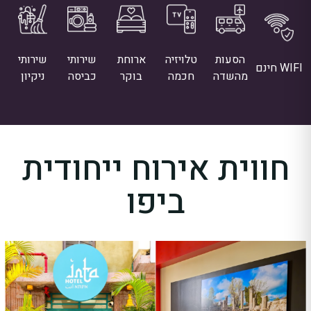
הסעות
טלויזיה
ארוחת
שירותי
שירותי
WIFI חינם
מהשדה
חכמה
בוקר
כביסה
ניקיון
חווית אירוח ייחודית
ביפו