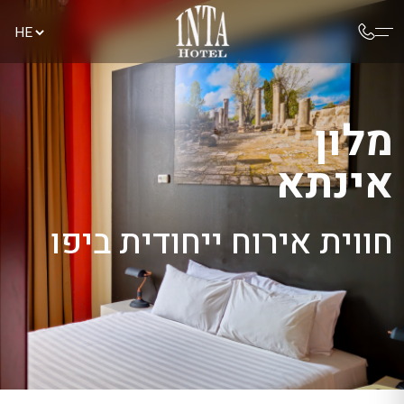
מלון
אינתא
חווית אירוח ייחודית ביפו