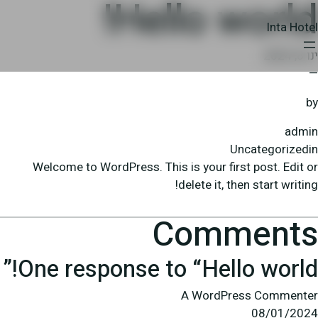
Hello world!
דלג
תוכן
Inta Hotel
ינו 8, 2024
—
by
admin
Uncategorized
in
Welcome to WordPress. This is your first post. Edit or
delete it, then start writing!
Comments
One response to “Hello world!”
A WordPress Commenter
08/01/2024